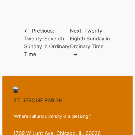
←
Previous:
Next:
Twenty-
Twenty-Seventh
Eighth Sunday in
Sunday in Ordinary
Ordinary Time
Time
→
ST. JEROME PARISH
“Where cultural diversity is a blessing.”
1709 W Lunt Ave. Chicago, IL. 60626