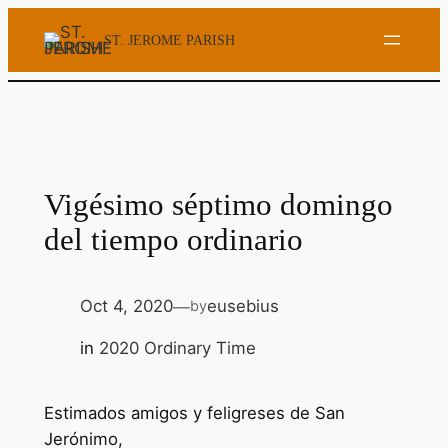
Skip
ST. JEROME PARISH
to
content
Vigésimo séptimo domingo
del tiempo ordinario
Oct 4, 2020
eusebius
by
—
in
2020 Ordinary Time
Estimados amigos y feligreses de San
Jerónimo,