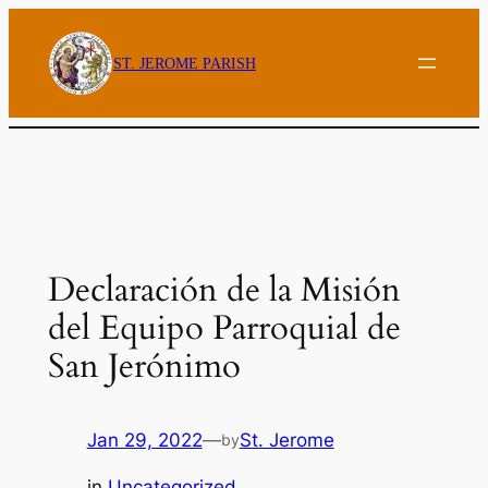
Skip
to
ST. JEROME PARISH
content
Declaración de la Misión
del Equipo Parroquial de
San Jerónimo
Jan 29, 2022
—
St. Jerome
by
in
Uncategorized