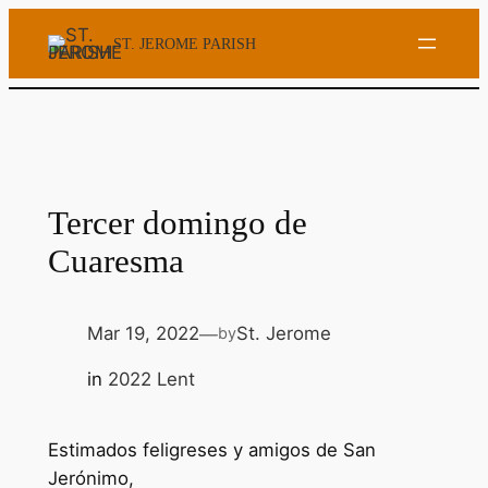
Skip
ST. JEROME PARISH
to
content
Tercer domingo de
Cuaresma
Mar 19, 2022
St. Jerome
by
—
in
2022 Lent
Estimados feligreses y amigos de San
Jerónimo,