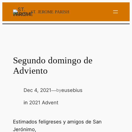
Skip
ST. JEROME PARISH
to
content
Segundo domingo de
Adviento
Dec 4, 2021
eusebius
by
—
in
2021 Advent
Estimados feligreses y amigos de San
Jerónimo,